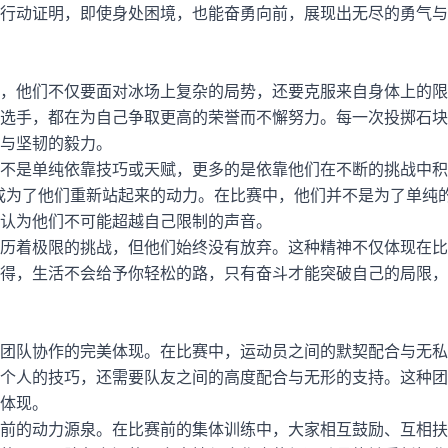
行动证明，即使身处困境，也能奋勇向前，展现出无尽的勇气与
，他们不仅要面对冰场上复杂的局势，还要克服来自身体上的限
选手，都在为自己争取更高的荣誉而不懈努力。每一次投掷石块
与坚韧的毅力。
不是单纯依靠技巧或天赋，更多的是依靠他们在不断的挑战中积
成为了他们重新站起来的动力。在比赛中，他们并不是为了单纯
认为他们不可能超越自己限制的声音。
历着极限的挑战，但他们始终没有放弃。这种精神不仅体现在比
得，生活不会给予你轻松的路，只有奋斗才能突破自己的局限，
团队协作的完美体现。在比赛中，运动员之间的默契配合与无私
个人的技巧，还需要队友之间的高度配合与无形的支持。这种团
体现。
前的动力源泉。在比赛前的集体训练中，大家相互鼓励、互相扶