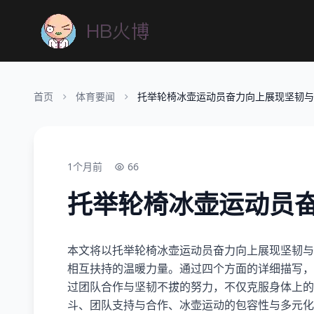
首页
体育要闻
托举轮椅冰壶运动员奋力向上展现坚韧与
1个月前
66
托举轮椅冰壶运动员
本文将以托举轮椅冰壶运动员奋力向上展现坚韧与
相互扶持的温暖力量。通过四个方面的详细描写，
过团队合作与坚韧不拔的努力，不仅克服身体上的
斗、团队支持与合作、冰壶运动的包容性与多元化