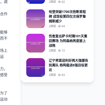
，调
2周前
62
哈登突破1700次抢断里程
合作
碑 成现役第四仅次保罗詹
姆斯威少
2周前
64
能够
伤愈复出萨卡时隔101天重
而不
回赛场 为阿森纳再度披上
战袍
场上
2周前
72
运
辽宁男篮迎利好两大强援告
别离队 杨鸣稳进8强目标更
力，
近
感受
3周前
83
为了
运动