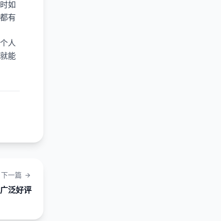
时如
都有
个人
就能
下一篇
得广泛好评