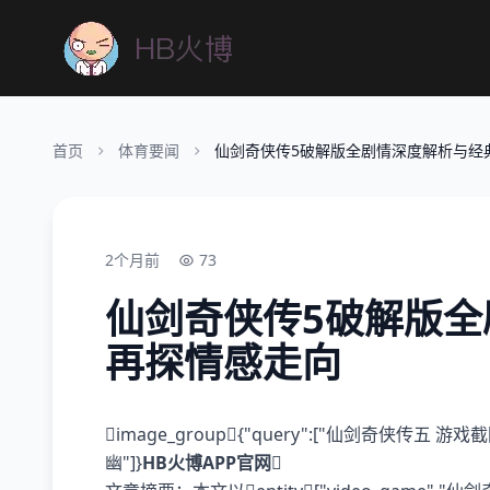
首页
体育要闻
仙剑奇侠传5破解版全剧情深度解析与经
2个月前
73
仙剑奇侠传5破解版
再探情感走向
image_group{"query":["仙剑奇侠传五 
幽"]}
HB火博APP官网
