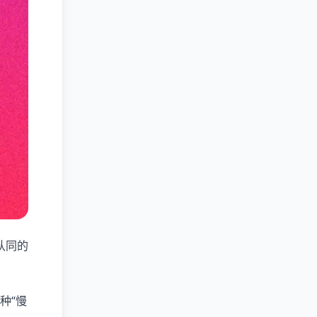
认同的
种“慢