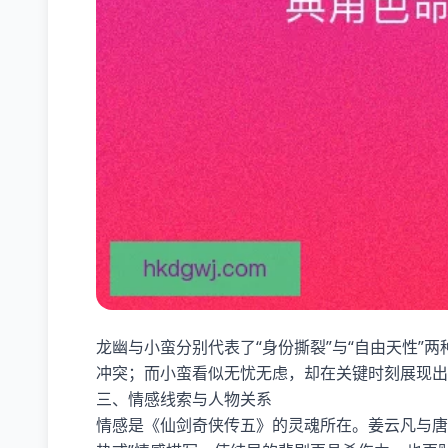
龙幽与小蛮分别代表了“身份撕裂”与“自由天性”
冲突；而小蛮看似无忧无虑，却在关键时刻展现出
三、情感线索与人物关系
情感是《仙剑奇侠传五》的灵魂所在。姜云凡与唐