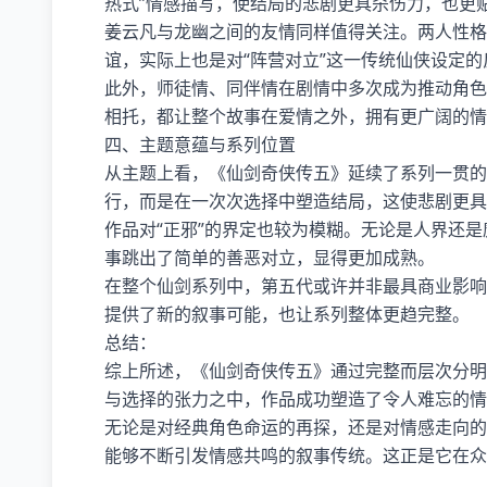
热式”情感描写，使结局的悲剧更具杀伤力，也更
姜云凡与龙幽之间的友情同样值得关注。两人性格
谊，实际上也是对“阵营对立”这一传统仙侠设定的
此外，师徒情、同伴情在剧情中多次成为推动角色
相托，都让整个故事在爱情之外，拥有更广阔的情
四、主题意蕴与系列位置
从主题上看，《仙剑奇侠传五》延续了系列一贯的“
行，而是在一次次选择中塑造结局，这使悲剧更具
作品对“正邪”的界定也较为模糊。无论是人界还
事跳出了简单的善恶对立，显得更加成熟。
在整个仙剑系列中，第五代或许并非最具商业影响
提供了新的叙事可能，也让系列整体更趋完整。
总结：
综上所述，《仙剑奇侠传五》通过完整而层次分明
与选择的张力之中，作品成功塑造了令人难忘的情
无论是对经典角色命运的再探，还是对情感走向的
能够不断引发情感共鸣的叙事传统。这正是它在众