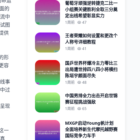
人物命运
葡萄牙顽强逆转捷克二比一
面的
小组赛关键胜利全取三分奠
定出线希望彰显实力
流中
1周前
47
试图
提供
王者荣耀如何设置和更改个
人称号详细教程
1周前
41
的形
国乒世界杯爆冷主力零比三
更容
出局遭世排四八四小将横扫
陈垣宇颜面尽失
线事
1周前
48
中过
中国男排全力出击开启世锦
赛征程挑战强敌
呈现
1周前
65
MXGP启动Young帆计划
全面培养新生代摩托越野赛
这一
国际竞争力车手
真