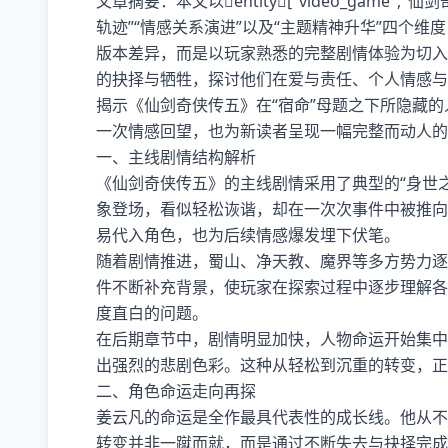
文章摘要：本文以entity["video_game","
轨迹”“情感关系演进”以及“主题精神升华”四个
版本差异，而是以玩家熟悉的完整剧情体验为切入
的抉择与牺牲，探讨他们在爱与责任、个人情感与
揭示《仙剑奇侠传五》在“宿命”母题之下所隐藏
一次情感回望，也为新读者呈现一幅完整而动人的
一、主线剧情结构解析
《仙剑奇侠传五》的主线剧情采用了典型的“身世
象登场，看似轻松诙谐，却在一次次事件中被推向
易代入角色，也为后续情感爆发埋下伏笔。
随着剧情推进，蜀山、净天教、魔界等多方势力逐
件不断补充背景，使玩家在探索过程中逐步理解各
度直白的问题。
在后期章节中，剧情明显加快，人物命运开始集中
出强烈的悲剧色彩。这种从轻松到沉重的转变，正
二、角色命运走向再探
姜云凡的命运是全作最具代表性的成长线。他从不
转变并非一蹴而就，而是通过不断失去与抉择完成