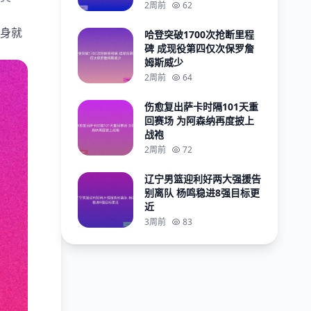
2周前
62
身就
哈登突破1700次抢断里程
碑 成现役第四仅次保罗詹
姆斯威少
2周前
64
伤愈复出萨卡时隔101天重
回赛场 为阿森纳再度披上
战袍
2周前
72
辽宁男篮迎利好两大强援告
别离队 杨鸣稳进8强目标更
近
3周前
83