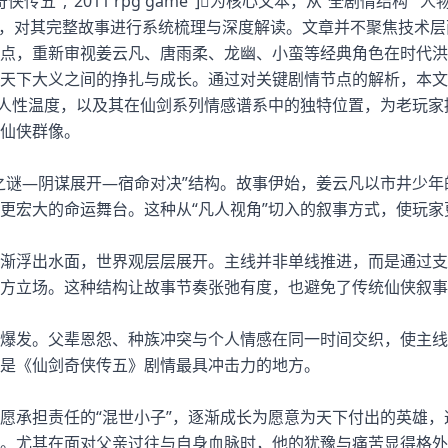
仙剑奇侠传五","2011 rpg game"]为核心文本，从“全剧情结构”“
维度，对其完整故事进行系统梳理与深度解读。文章并不聚焦技术层
点，重新审视姜云凡、唐雨柔、龙幽、小蛮等经典角色在时代洪
天下大义之间的挣扎与成长。通过对关键剧情节点的解析，本文
的人性温度，以及其在仙剑系列情感谱系中的独特位置，为老玩家
仙侠群像。
之谜—阴谋展开—宿命对决”结构。故事伊始，姜云凡以市井少年
更宏大的命运舞台。这种从“凡人视角”切入的叙事方式，使玩家
渐浮出水面，世界观层层展开。主线并非单线推进，而是通过支
方立场。这种结构让故事节奏张弛有度，也避免了传统仙侠叙事
爆发。父辈恩怨、种族冲突与个人情感在同一时间交织，使主线
是《仙剑奇侠传五》剧情最具冲击力的地方。
愿承担责任的“混世小子”，逐渐成长为愿意为天下付出的英雄，
。尤其在面对父亲过往与自身血脉时，他的犹豫与痛苦显得格外