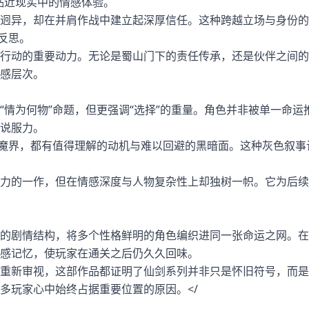
贴近现实中的情感体验。
迥异，却在并肩作战中建立起深厚信任。这种跨越立场与身份的
反思。
行动的重要动力。无论是蜀山门下的责任传承，还是伙伴之间的
感层次。
情为何物”命题，但更强调“选择”的重量。角色并非被单一命运
说服力。
是魔界，都有值得理解的动机与难以回避的黑暗面。这种灰色叙事
力的一作，但在情感深度与人物复杂性上却独树一帜。它为后续
的剧情结构，将多个性格鲜明的角色编织进同一张命运之网。在
感记忆，使玩家在通关之后仍久久回味。
重新审视，这部作品都证明了仙剑系列并非只是怀旧符号，而是
多玩家心中始终占据重要位置的原因。</