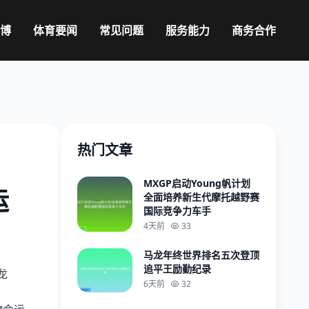
火博
体育要闻
常见问题
服务能力
商务合作
热门文章
MXGP启动Young帆计划
运
全面培养新生代摩托越野赛
国际竞争力车手
4天前
33
马龙年终世界排名五次登顶
追平王励勤纪录
龙
6天前
32