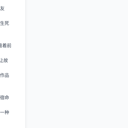
友
生死
推着前
让故
作品
宿命
一种