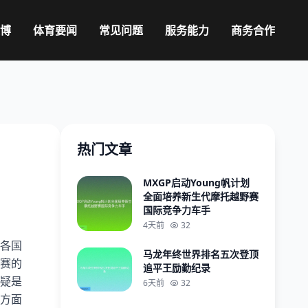
火博
体育要闻
常见问题
服务能力
商务合作
热门文章
MXGP启动Young帆计划
全面培养新生代摩托越野赛
国际竞争力车手
4天前
32
各国
马龙年终世界排名五次登顶
赛的
追平王励勤纪录
疑是
6天前
32
方面