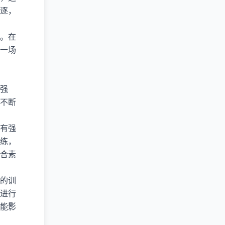
逐，
。在
一场
强
不断
有强
练，
合素
的训
进行
能影