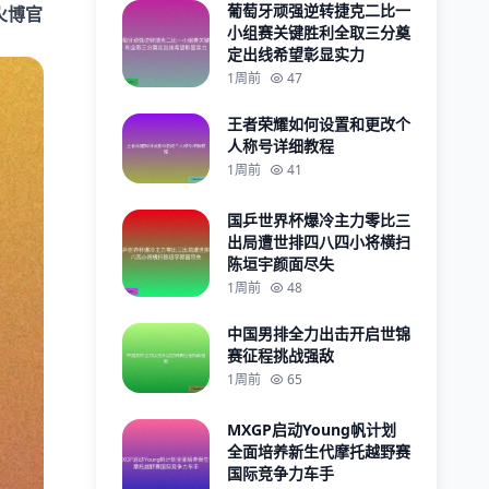
葡萄牙顽强逆转捷克二比一
火博官
小组赛关键胜利全取三分奠
定出线希望彰显实力
1周前
47
王者荣耀如何设置和更改个
人称号详细教程
1周前
41
国乒世界杯爆冷主力零比三
出局遭世排四八四小将横扫
陈垣宇颜面尽失
1周前
48
中国男排全力出击开启世锦
赛征程挑战强敌
1周前
65
MXGP启动Young帆计划
全面培养新生代摩托越野赛
国际竞争力车手