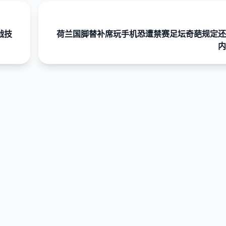
战技
荷兰国脚替补席玩手机恐遭禁赛足坛奇葩规定还
内