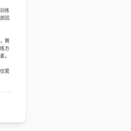
训练
部因
，赛
练方
素，
仅需