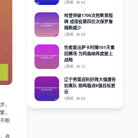
2周前
62
哈登突破1700次抢断里程
碑 成现役第四仅次保罗詹
姆斯威少
2周前
64
伤愈复出萨卡时隔101天重
回赛场 为阿森纳再度披上
战袍
2周前
72
辽宁男篮迎利好两大强援告
别离队 杨鸣稳进8强目标更
近
3周前
83
步，
繁，
不断
，选